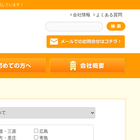
供しています！
会社情報
よくある質問
道・三原
広島
方・里庄
寄島