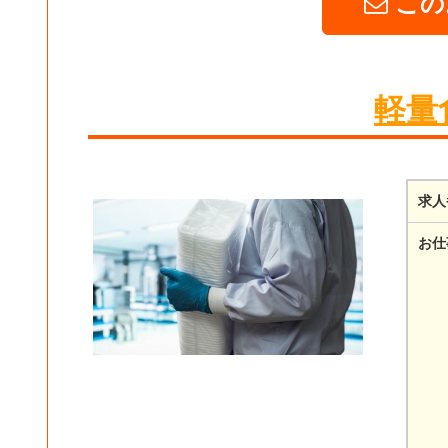
この
軽量
求人
お仕