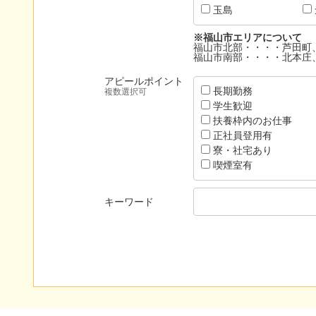
玉島
※福山市エリアについて
福山市北部・・・・芦田町
福山市南部・・・・北本庄
アピールポイント
長期勤務
複数選択可
学生歓迎
扶養枠内のお仕事
正社員登用有
寮・社宅あり
喫煙室有
キーワード