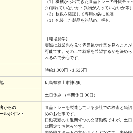
（1）機械から出てきた食品トレーの外観チェ
ク(割れていないか・異物が入っていないか等
（2）枚数を確認して専用の袋に包装
（3）包装した製品を箱詰め、梱包
【職場見学】
実際に就業先を見て雰囲気や作業を見ることが
可能です。その上で就業を希望するかを決めら
れるので安心です。
時給1,300円～1,625円
地
広島県福山市神辺町
土日休み （年間休日 96日）
者からの
食品トレーを製造している会社での検査と箱詰
ールポイント
めのお仕事です。
日勤夜勤の１週間ずつの交替勤務ですが、土日
は固定でお休みです。
未経験スタートの方がほとんどなので、未経験