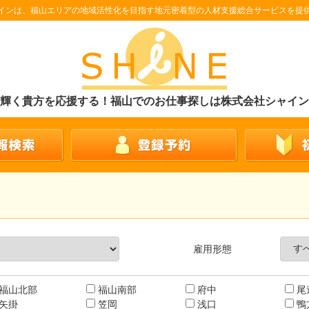
インは、福山エリアの地域活性化を目指す地元密着型の人材支援総合サービスを提
輝く貴方を応援する！福山でのお仕事探しは株式会社シャイン
雇用形態
福山北部
福山南部
府中
尾
矢掛
笠岡
浅口
鴨