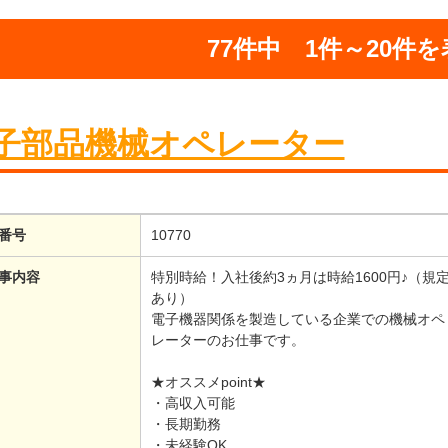
77
件中
1
件～
20
件を
子部品機械オペレーター
番号
10770
事内容
特別時給！入社後約3ヵ月は時給1600円♪（規
あり）
電子機器関係を製造している企業での機械オペ
レーターのお仕事です。
★オススメpoint★
・高収入可能
・長期勤務
・未経験OK