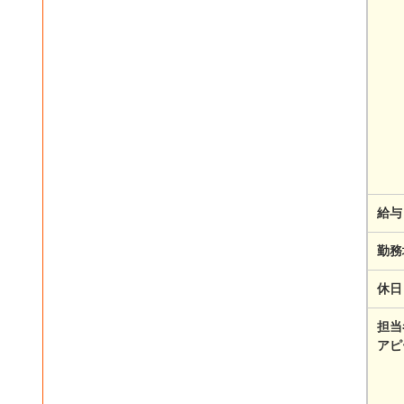
給与
勤務
休日
担当
アピ