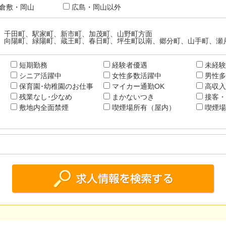
倉敷・岡山
広島・岡山以外
、千田町、駅家町、新市町、加茂町、山野町方面
、向陽町、緑陽町、蔵王町、春日町、坪生町以南、郷分町、山手町、瀬
短期勤務
経験者優遇
未経験
シニア活躍中
女性多数活躍中
男性多
保育園･幼稚園のお仕事
マイカー通勤OK
高収入
残業なし･少なめ
まかないつき
接客・
敷地内全面禁煙
喫煙場所有（屋内）
喫煙場