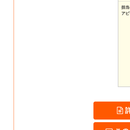
担当
アピ