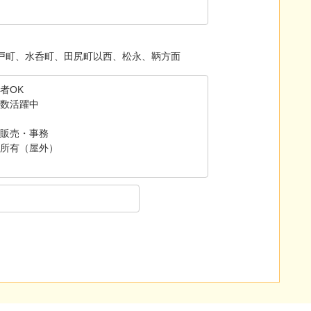
戸町、水呑町、田尻町以西、松永、鞆方面
者OK
数活躍中
販売・事務
所有（屋外）